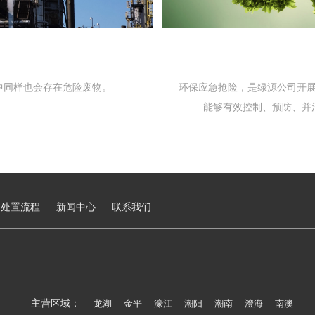
中同样也会存在危险废物。
环保应急抢险，是绿源公司开
能够有效控制、预防、并
处置流程
新闻中心
联系我们
主营区域：
龙湖
金平
濠江
潮阳
潮南
澄海
南澳